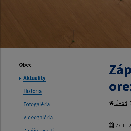
Záp
Obec
Aktuality
ore
História
Úvod
Fotogaléria
Videogaléria
27.11.
Zaujímavosti