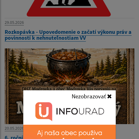
29.05.2026
Rozkopávka - Upovedomenie o začatí výkonu práv a
povinností k nehnuteľnostiam VV
Nezobrazovať
20.05.2026
6. ročník MODROVČANSKÝ KOTLÍK