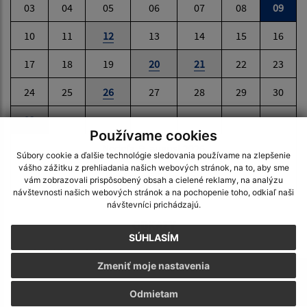
03
04
05
06
07
08
09
10
11
12
13
14
15
16
17
18
19
20
21
22
23
24
25
26
27
28
29
30
31
Používame cookies
Nedeľa, 9. august 2026
Súbory cookie a ďalšie technológie sledovania používame na zlepšenie
vášho zážitku z prehliadania našich webových stránok, na to, aby sme
Meniny má Ľubomíra
vám zobrazovali prispôsobený obsah a cielené reklamy, na analýzu
návštevnosti našich webových stránok a na pochopenie toho, odkiaľ naši
návštevníci prichádzajú.
ODKAZY
SÚHLASÍM
Zmeniť moje nastavenia
Odmietam