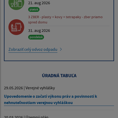
21. aug 2026
piatok
3 ZBER - plasty + kovy + tetrapaky - zber priamo
spred domu
31. aug 2026
pondelok
Zobraziť celý odvoz odpadu
ÚRADNÁ TABUĽA
29.05.2026 | Verejné vyhlášky
Upovedomenie o začatí výkonu práv a povinností k
nehnuteľnostiam verejnou vyhláškou
20.03.2026 | Územný plán