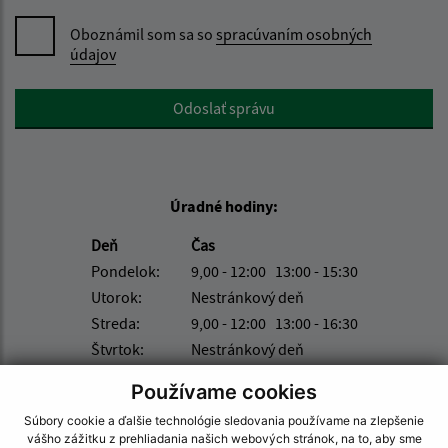
Oboznámil som sa so
spracúvaním osobných
údajov
Google reCaptcha Response
Odoslať správu
Úradné hodiny:
Deň
Čas
Pondelok:
9,00 - 12:00 13:00 - 15:30
Utorok:
Nestránkový deň
Streda:
9,00 - 12:00 13:00 - 16:30
Štvrtok:
Nestránkový deň
Piatok:
9,00 - 12:00
Používame cookies
Kontakt:
Súbory cookie a ďalšie technológie sledovania používame na zlepšenie
vášho zážitku z prehliadania našich webových stránok, na to, aby sme