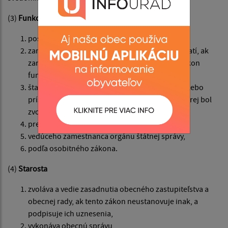
(3)
Funkcia starostu je nezlučiteľná s funkciou
poslanca,
zamestnanca obce, v ktorej bol zvolený; to neplatí, ak
zamestnanec obce je dlhodobo uvoľnený na výkon
funkcie starostu,
štatutárneho orgánu rozpočtovej organizácie alebo
príspevkovej organizácie zriadenej obcou, v ktorej bol
zvolený,
predsedu samosprávneho kraja,
vedúceho zamestnanca orgánu štátnej správy,
podľa osobitného zákona.
(4)
Starosta
zvoláva a vedie zasadnutia obecného zastupiteľstva a
obecnej rady, ak tento zákon neustanovuje inak, a
podpisuje ich uznesenia,
vykonáva obecnú správu,