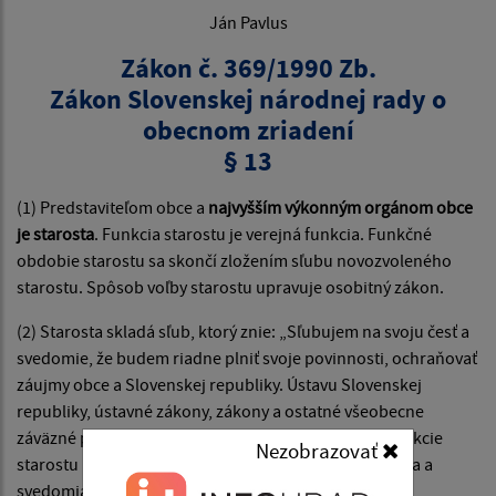
Ján Pavlus
Zákon č. 369/1990 Zb.
Zákon Slovenskej národnej rady o
obecnom zriadení
§ 13
(1) Predstaviteľom obce a
najvyšším výkonným orgánom obce
je starosta
. Funkcia starostu je verejná funkcia. Funkčné
obdobie starostu sa skončí zložením sľubu novozvoleného
starostu. Spôsob voľby starostu upravuje osobitný zákon.
(2) Starosta skladá sľub, ktorý znie: „Sľubujem na svoju česť a
svedomie, že budem riadne plniť svoje povinnosti, ochraňovať
záujmy obce a Slovenskej republiky. Ústavu Slovenskej
republiky, ústavné zákony, zákony a ostatné všeobecne
záväzné právne predpisy budem pri výkone svojej funkcie
Nezobrazovať
starostu uplatňovať podľa svojho najlepšieho vedomia a
svedomia.