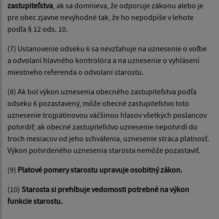
zastupiteľstva
, ak sa domnieva, že odporuje zákonu alebo je
pre obec zjavne nevýhodné tak, že ho nepodpíše v lehote
podľa § 12 ods. 10.
(7) Ustanovenie odseku 6 sa nevzťahuje na uznesenie o voľbe
a odvolaní hlavného kontrolóra a na uznesenie o vyhlásení
miestneho referenda o odvolaní starostu.
(8) Ak bol výkon uznesenia obecného zastupiteľstva podľa
odseku 6 pozastavený, môže obecné zastupiteľstvo toto
uznesenie trojpätinovou väčšinou hlasov všetkých poslancov
potvrdiť; ak obecné zastupiteľstvo uznesenie nepotvrdí do
troch mesiacov od jeho schválenia, uznesenie stráca platnosť.
Výkon potvrdeného uznesenia starosta nemôže pozastaviť.
(9)
Platové pomery starostu upravuje osobitný zákon.
(10)
Starosta si prehlbuje vedomosti potrebné na výkon
funkcie starostu.