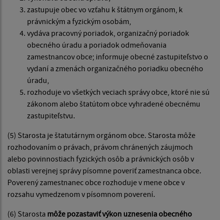
zastupuje obec vo vzťahu k štátnym orgánom, k
právnickým a fyzickým osobám,
vydáva pracovný poriadok, organizačný poriadok
obecného úradu a poriadok odmeňovania
zamestnancov obce; informuje obecné zastupiteľstvo o
vydaní a zmenách organizačného poriadku obecného
úradu,
rozhoduje vo všetkých veciach správy obce, ktoré nie sú
zákonom alebo štatútom obce vyhradené obecnému
zastupiteľstvu.
(5) Starosta je štatutárnym orgánom obce. Starosta môže
rozhodovaním o právach, právom chránených záujmoch
alebo povinnostiach fyzických osôb a právnických osôb v
oblasti verejnej správy písomne poveriť zamestnanca obce.
Poverený zamestnanec obce rozhoduje v mene obce v
rozsahu vymedzenom v písomnom poverení.
(6) Starosta
môže pozastaviť výkon uznesenia obecného