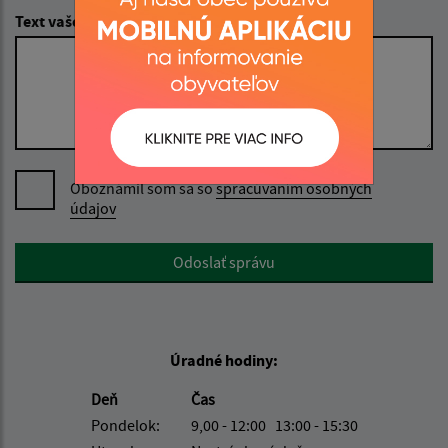
Text vašej správy (povinné)
Oboznámil som sa so
spracúvaním osobných
údajov
Google reCaptcha Response
Odoslať správu
Úradné hodiny:
Deň
Čas
Pondelok:
9,00 - 12:00 13:00 - 15:30