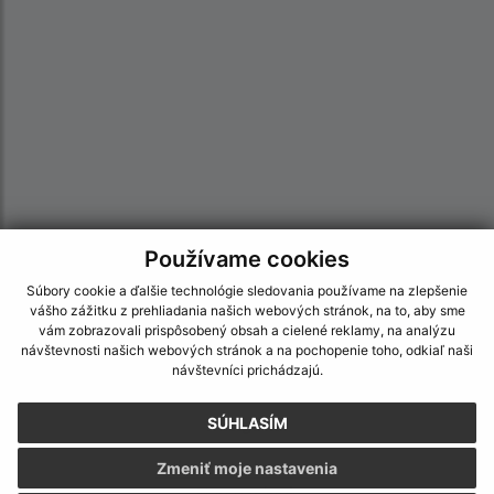
Používame cookies
Informácie o stránke:
Súbory cookie a ďalšie technológie sledovania používame na zlepšenie
vášho zážitku z prehliadania našich webových stránok, na to, aby sme
Vyhlásenie o prístupnosti
vám zobrazovali prispôsobený obsah a cielené reklamy, na analýzu
návštevnosti našich webových stránok a na pochopenie toho, odkiaľ naši
Autorské práva
návštevníci prichádzajú.
Ochrana osobných údajov
Navigácia:
SÚHLASÍM
Vytlačiť aktuálnu stránku
Zmeniť moje nastavenia
Mapa stránok