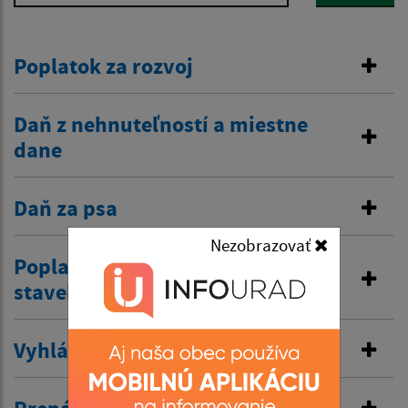
Poplatok za rozvoj
Daň z nehnuteľností a miestne
dane
Daň za psa
Nezobrazovať
Poplatok za komunálne a drobné
stavebné odpady
Vyhlásenie v miestnom rozhlase