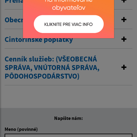
Prenájom kultúrneho domu
Obecné nájomné byty
Cintorínske poplatky
Cenník služieb: (VŠEOBECNÁ
SPRÁVA, VNÚTORNÁ SPRÁVA,
PÔDOHOSPODÁRSTVO)
Napíšte nám:
Meno (povinné)