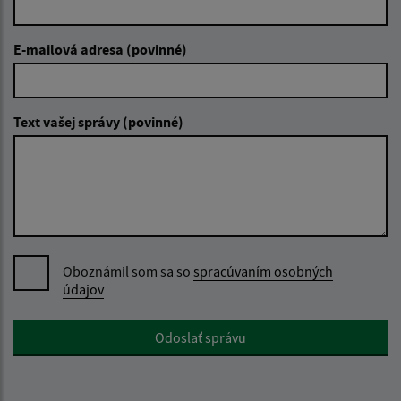
E-mailová adresa (povinné)
Text vašej správy (povinné)
Oboznámil som sa so
spracúvaním osobných
údajov
Google reCaptcha Response
Odoslať správu