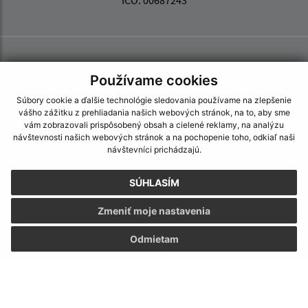
IČO: 00687243
Používame cookies
Súbory cookie a ďalšie technológie sledovania používame na zlepšenie
vášho zážitku z prehliadania našich webových stránok, na to, aby sme
vám zobrazovali prispôsobený obsah a cielené reklamy, na analýzu
návštevnosti našich webových stránok a na pochopenie toho, odkiaľ naši
návštevníci prichádzajú.
SÚHLASÍM
Zmeniť moje nastavenia
Odmietam
Informácie o stránke:
Vyhlásenie o prístupnosti
Autorské práva