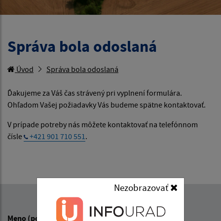
Správa bola odoslaná
Úvod
Správa bola odoslaná
Ďakujeme za Váš čas strávený pri vyplnení formulára.
Ohľadom Vašej požiadavky Vás budeme spätne kontaktovať.
V prípade potreby nás môžete kontaktovať na telefónnom
čísle
+421 901 710 551
.
Nezobrazovať
Napíšte nám:
Meno (povinné)