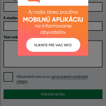
E-mailová adresa (povinné)
Text vašej správy (povinné)
Oboznámil som sa so
spracúvaním osobných
údajov
Google reCaptcha Response
Odoslať správu