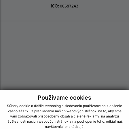
IČO: 00687243
Používame cookies
Súbory cookie a ďalšie technológie sledovania používame na zlepšenie
vášho zážitku z prehliadania našich webových stránok, na to, aby sme
Informácie o stránke:
vám zobrazovali prispôsobený obsah a cielené reklamy, na analýzu
návštevnosti našich webových stránok a na pochopenie toho, odkiaľ naši
Vyhlásenie o prístupnosti
návštevníci prichádzajú.