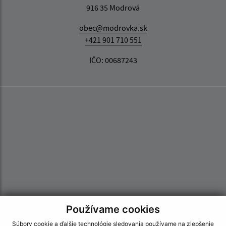
916 35 Modrová
obec@modrovka.sk
+421 901 710 551
IČO: 00687243
Používame cookies
Súbory cookie a ďalšie technológie sledovania používame na zlepšenie