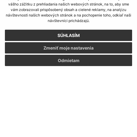
vášho zážitku z prehliadania našich webových stránok, na to, aby sme
vám zobrazovali prispôsobený obsah a cielené reklamy, na analýzu
Informácie o stránke:
návštevnosti našich webových stránok a na pochopenie toho, odkiaľ naši
návštevníci prichádzajú.
Vyhlásenie o prístupnosti
Autorské práva
SÚHLASÍM
Ochrana osobných údajov
Zmeniť moje nastavenia
Navigácia:
Odmietam
Vytlačiť aktuálnu stránku
Mapa stránok
Cookies
Rýchle odkazy:
Naša obec
História
Fotogaléria
Školstvo
Aktualizované: