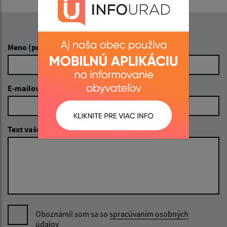
Napíšte nám:
Meno (povinné)
E-mailová adresa (povinné)
Text vašej správy (povinné)
Oboznámil som sa so
spracúvaním osobných
údajov