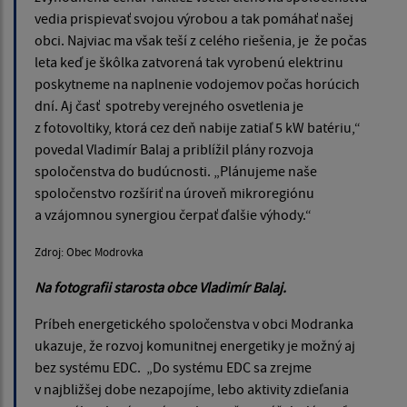
vedia prispievať svojou výrobou a tak pomáhať našej
obci. Najviac ma však teší z celého riešenia, je že počas
leta keď je škôlka zatvorená tak vyrobenú elektrinu
poskytneme na naplnenie vodojemov počas horúcich
dní. Aj časť spotreby verejného osvetlenia je
z fotovoltiky, ktorá cez deň nabije zatiaľ 5 kW batériu,“
povedal Vladimír Balaj a priblížil plány rozvoja
spoločenstva do budúcnosti. „Plánujeme naše
spoločenstvo rozšíriť na úroveň mikroregiónu
a vzájomnou synergiou čerpať ďalšie výhody.“
Zdroj: Obec Modrovka
Na fotografii starosta obce Vladimír Balaj.
Príbeh energetického spoločenstva v obci Modranka
ukazuje, že rozvoj komunitnej energetiky je možný aj
bez systému EDC. „Do systému EDC sa zrejme
v najbližšej dobe nezapojíme, lebo aktivity zdieľania