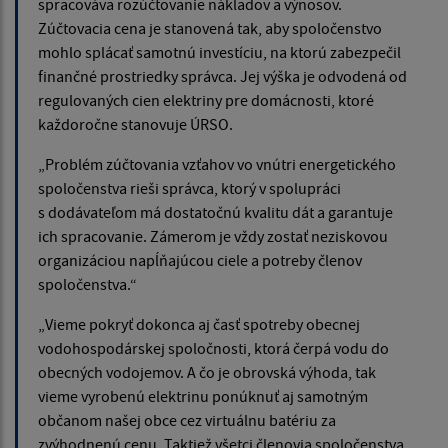
spracováva rozúčtovanie nákladov a výnosov.
Zúčtovacia cena je stanovená tak, aby spoločenstvo
mohlo splácať samotnú investíciu, na ktorú zabezpečil
finančné prostriedky správca. Jej výška je odvodená od
regulovaných cien elektriny pre domácnosti, ktoré
každoročne stanovuje ÚRSO.
„Problém zúčtovania vzťahov vo vnútri energetického
spoločenstva rieši správca, ktorý v spolupráci
s dodávateľom má dostatočnú kvalitu dát a garantuje
ich spracovanie. Zámerom je vždy zostať neziskovou
organizáciou napĺňajúcou ciele a potreby členov
spoločenstva.“
„Vieme pokryť dokonca aj časť spotreby obecnej
vodohospodárskej spoločnosti, ktorá čerpá vodu do
obecných vodojemov. A čo je obrovská výhoda, tak
vieme vyrobenú elektrinu ponúknuť aj samotným
občanom našej obce cez virtuálnu batériu za
zvýhodnenú cenu. Taktiež všetci členovia spoločenstva