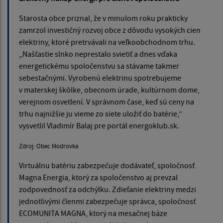
Starosta obce priznal, že v minulom roku prakticky
zamrzol investičný rozvoj obce z dôvodu vysokých cien
elektriny, ktoré pretrvávali na veľkoobchodnom trhu.
„Našťastie slnko neprestalo svietiť a dnes vďaka
energetickému spoločenstvu sa stávame takmer
sebestačnými. Vyrobenú elektrinu spotrebujeme
v materskej škôlke, obecnom úrade, kultúrnom dome,
verejnom osvetlení. V správnom čase, keď sú ceny na
trhu najnižšie ju vieme zo siete uložiť do batérie,“
vysvetlil Vladimír Balaj pre portál energoklub.sk.
Zdroj: Obec Modrovka
Virtuálnu batériu zabezpečuje dodávateľ, spoločnosť
Magna Energia, ktorý za spoločenstvo aj prevzal
zodpovednosť za odchýlku. Zdieľanie elektriny medzi
jednotlivými členmi zabezpečuje správca, spoločnosť
ECOMUNITA MAGNA, ktorý na mesačnej báze