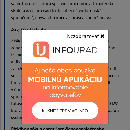
samotná obec, ktorá spravuje obecný úrad, materskú
školu a verejné osvetlenie, obecná vodárenská
spoločnosť, obyvatelia obce a správca spoločenstva.
Zdroj: Obec Modrovka
Nezobrazovať
Získanie osvedčenia pre energetické spoločenstvo
zabezpečoval jeho správca. Celý proces trval približne
tri mesiace, aj vzhľadom na to, že ide stále o novú
aktivitu na trhu. O tom, ako postupovala obec pri
založení energetického spoločenstva sme sa zhovárali
so starostom Vladimírom Balajom. Na začiatku procesu
bol vstupný audit, ktorý vypracoval správca. Posúdil
v ňom energetické správanie vybraných členov
spoločenstva a zároveň spracoval zámer výstavby
fotovoltickej elektrárne s inštalovaným výkonom 10 kW,
ktorá sa nachádza na streche materskej školy. Súčasťou
systému je batériové úložisko s kapacitou 5 kWh.
Efektívny nákup energií pre členov spoločenstva