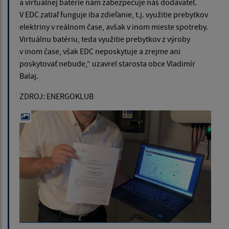
a virtuálnej batérie nám zabezpečuje náš dodávateľ.
V EDC zatiaľ funguje iba zdieľanie, t.j. využitie prebytkov
elektriny v reálnom čase, avšak v inom mieste spotreby.
Virtuálnu batériu, teda využitie prebytkov z výroby
v inom čase, však EDC neposkytuje a zrejme ani
poskytovať nebude,“ uzavrel starosta obce Vladimír
Balaj.
ZDROJ: ENERGOKLUB