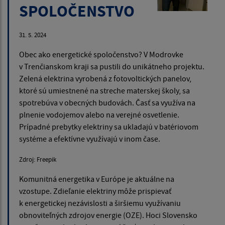
SPOLOČENSTVO
31. 5. 2024
Obec ako energetické spoločenstvo? V Modrovke
v Trenčianskom kraji sa pustili do unikátneho projektu.
Zelená elektrina vyrobená z fotovoltických panelov,
ktoré sú umiestnené na streche materskej školy, sa
spotrebúva v obecných budovách. Časť sa využíva na
plnenie vodojemov alebo na verejné osvetlenie.
Prípadné prebytky elektriny sa ukladajú v batériovom
systéme a efektívne využívajú v inom čase.
Zdroj: Freepik
Komunitná energetika v Európe je aktuálne na
vzostupe. Zdieľanie elektriny môže prispievať
k energetickej nezávislosti a širšiemu využívaniu
obnoviteľných zdrojov energie (OZE). Hoci Slovensko