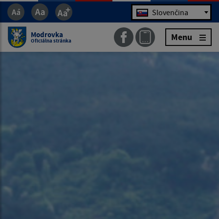
Jazyk
Slovenčina
Modrovka
Menu
Oficiálna stránka