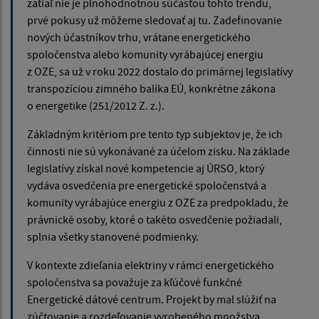
zatiaľ nie je plnohodnotnou súčasťou tohto trendu,
prvé pokusy už môžeme sledovať aj tu. Zadefinovanie
nových účastníkov trhu, vrátane energetického
spoločenstva alebo komunity vyrábajúcej energiu
z OZE, sa už v roku 2022 dostalo do primárnej legislatívy
transpozíciou zimného balíka EÚ, konkrétne zákona
o energetike (251/2012 Z. z.).
Základným kritériom pre tento typ subjektov je, že ich
činnosti nie sú vykonávané za účelom zisku. Na základe
legislatívy získal nové kompetencie aj ÚRSO, ktorý
vydáva osvedčenia pre energetické spoločenstvá a
komunity vyrábajúce energiu z OZE za predpokladu, že
právnické osoby, ktoré o takéto osvedčenie požiadali,
splnia všetky stanovené podmienky.
V kontexte zdieľania elektriny v rámci energetického
spoločenstva sa považuje za kľúčové funkčné
Energetické dátové centrum. Projekt by mal slúžiť na
zúčtovanie a rozdeľovanie vyrobeného množstva