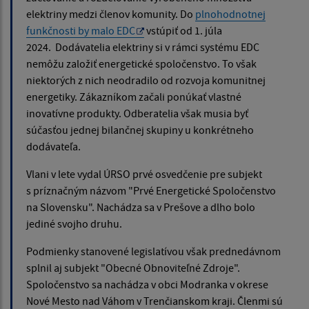
elektriny medzi členov komunity. Do
plnohodnotnej
funkčnosti by malo EDC
vstúpiť od 1. júla
2024. Dodávatelia elektriny si v rámci systému EDC
nemôžu založiť energetické spoločenstvo. To však
niektorých z nich neodradilo od rozvoja komunitnej
energetiky. Zákazníkom začali ponúkať vlastné
inovatívne produkty. Odberatelia však musia byť
súčasťou jednej bilančnej skupiny u konkrétneho
dodávateľa.
Vlani v lete vydal ÚRSO prvé osvedčenie pre subjekt
s príznačným názvom "Prvé Energetické Spoločenstvo
na Slovensku". Nachádza sa v Prešove a dlho bolo
jediné svojho druhu.
Podmienky stanovené legislatívou však prednedávnom
splnil aj subjekt "Obecné Obnoviteľné Zdroje".
Spoločenstvo sa nachádza v obci Modranka v okrese
Nové Mesto nad Váhom v Trenčianskom kraji. Členmi sú