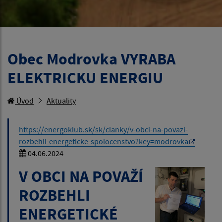
Obec Modrovka VYRABA
ELEKTRICKU ENERGIU
Úvod
Aktuality
https://energoklub.sk/sk/clanky/v-obci-na-povazi-
rozbehli-energeticke-spolocenstvo?key=modrovka
04.06.2024
V OBCI NA POVAŽÍ
ROZBEHLI
ENERGETICKÉ