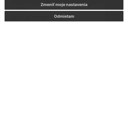
Zmeniť moje nastavenia
22.04.2026
Odmietam
Zápis do MŠ Modrovka
15.04.2026
Deň Zeme 2026
1