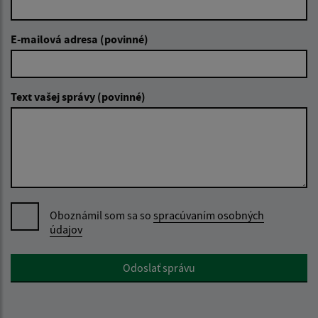
E-mailová adresa (povinné)
Text vašej správy (povinné)
Oboznámil som sa so
spracúvaním osobných
údajov
Google reCaptcha Response
Odoslať správu