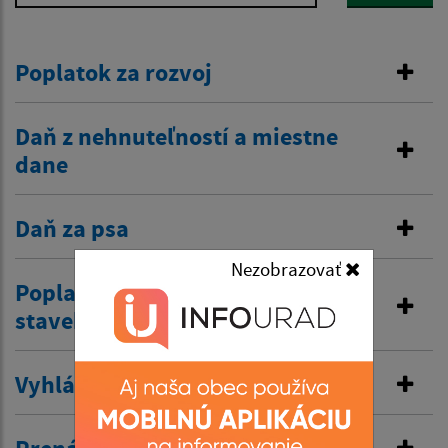
Poplatok za rozvoj
Daň z nehnuteľností a miestne
dane
Daň za psa
Nezobrazovať
Poplatok za komunálne a drobné
stavebné odpady
Vyhlásenie v miestnom rozhlase