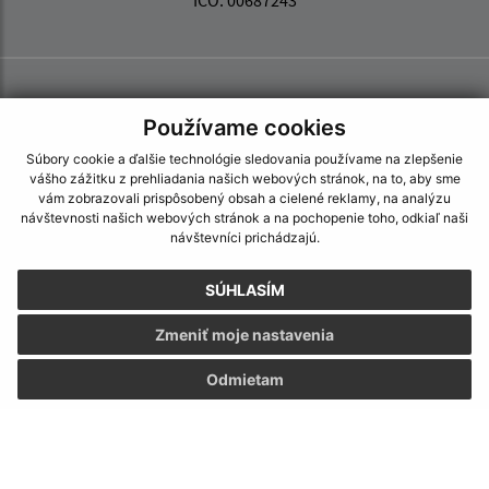
IČO: 00687243
Používame cookies
Súbory cookie a ďalšie technológie sledovania používame na zlepšenie
vášho zážitku z prehliadania našich webových stránok, na to, aby sme
vám zobrazovali prispôsobený obsah a cielené reklamy, na analýzu
návštevnosti našich webových stránok a na pochopenie toho, odkiaľ naši
návštevníci prichádzajú.
SÚHLASÍM
Zmeniť moje nastavenia
Odmietam
Informácie o stránke:
Vyhlásenie o prístupnosti
Autorské práva