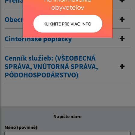
Prenájom kultúrneho domu
Obecné nájomné byty
Cintorínske poplatky
Cenník služieb: (VŠEOBECNÁ
SPRÁVA, VNÚTORNÁ SPRÁVA,
PÔDOHOSPODÁRSTVO)
Napíšte nám:
Meno (povinné)