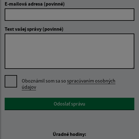
E-mailová adresa (povinné)
Text vašej správy (povinné)
Oboznámil som sa so
spracúvaním osobných
údajov
Google reCaptcha Response
Odoslať správu
Úradné hodiny: