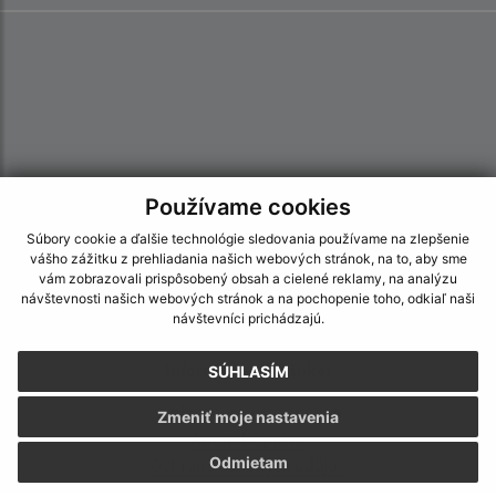
Používame cookies
Súbory cookie a ďalšie technológie sledovania používame na zlepšenie
vášho zážitku z prehliadania našich webových stránok, na to, aby sme
vám zobrazovali prispôsobený obsah a cielené reklamy, na analýzu
návštevnosti našich webových stránok a na pochopenie toho, odkiaľ naši
návštevníci prichádzajú.
Informácie o stránke:
SÚHLASÍM
Vyhlásenie o prístupnosti
Zmeniť moje nastavenia
Autorské práva
Odmietam
Ochrana osobných údajov