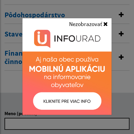
Pôdohospodárstvo
Nezobrazovať
Stavebná správa
Finančná správa a obchodná
činnosť
Napíšte nám:
Meno (povinné)