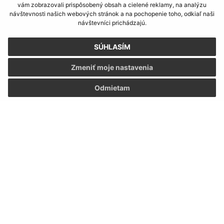
vám zobrazovali prispôsobený obsah a cielené reklamy, na analýzu
návštevnosti našich webových stránok a na pochopenie toho, odkiaľ naši
návštevníci prichádzajú.
SÚHLASÍM
Zmeniť moje nastavenia
Odmietam
Informácie o stránke:
Vyhlásenie o prístupnosti
Autorské práva
Ochrana osobných údajov
Navigácia: