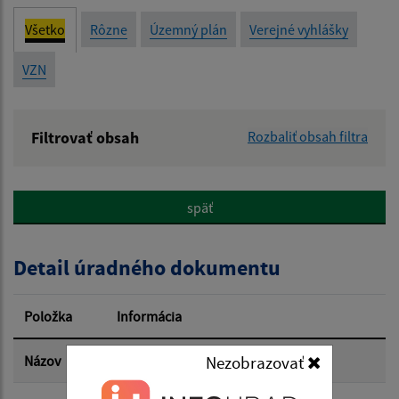
Všetko
Rôzne
Územný plán
Verejné vyhlášky
VZN
Filtrovať obsah
Rozbaliť obsah filtra
Názov:
späť
Popis:
Detail úradného dokumentu
Dátum zverejnenia od:
Položka
Informácia
Dátum zverejnenia do:
Názov
ESt Pp Horná Streda-súbor stavieb
Nezobrazovať