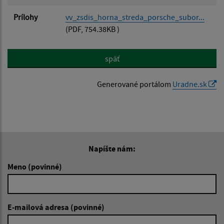
Prílohy
vv_zsdis_horna_streda_porsche_subor...
(PDF, 754.38KB )
späť
Generované portálom
Uradne.sk
Napíšte nám:
Meno (povinné)
E-mailová adresa (povinné)