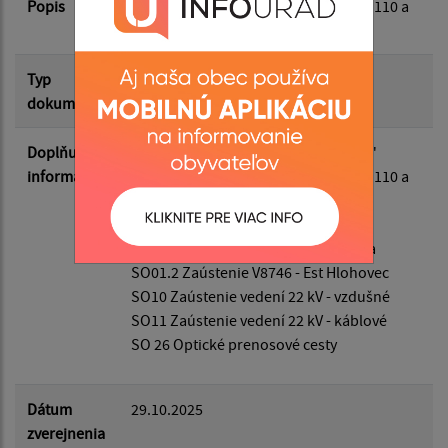
Popis
Stavba 2: Zaústenie a úprava vedení 110 a
Filtrovať
22 kV
Reset
Typ
Verejné vyhlášky
dokumentu
Doplňujúce
"ESt Pp Horná Streda-súbor stavieb"
informácie
Stavba 2: Zaústenie a úprava vedení 110 a
22 kV
Stavebné objekty:
SO01.1 Zaústenie V8741 - ESt Bošáca
SO01.2 Zaústenie V8746 - Est Hlohovec
SO10 Zaústenie vedení 22 kV - vzdušné
SO11 Zaústenie vedení 22 kV - káblové
SO 26 Optické prenosové cesty
Dátum
29.10.2025
zverejnenia