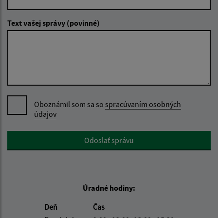
Text vašej správy (povinné)
Oboznámil som sa so
spracúvaním osobných
údajov
Google reCaptcha Response
Odoslať správu
Úradné hodiny:
Deň
Čas