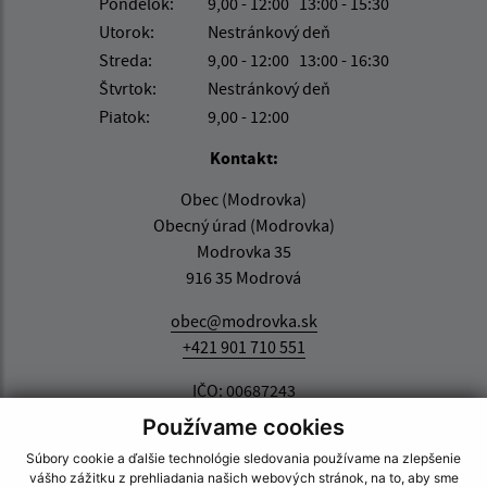
Pondelok:
9,00 - 12:00 13:00 - 15:30
Utorok:
Nestránkový deň
Streda:
9,00 - 12:00 13:00 - 16:30
Štvrtok:
Nestránkový deň
Piatok:
9,00 - 12:00
Kontakt:
Obec (Modrovka)
Obecný úrad (Modrovka)
Modrovka 35
916 35 Modrová
obec@modrovka.sk
+421 901 710 551
IČO: 00687243
Používame cookies
Súbory cookie a ďalšie technológie sledovania používame na zlepšenie
vášho zážitku z prehliadania našich webových stránok, na to, aby sme